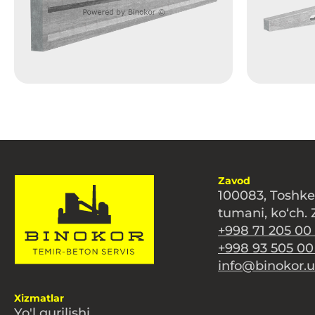
Zavod
100083, Toshken
tumani, ko‘ch. Z
+998 71 205 00
+998 93 505 00
info@binokor.u
Xizmatlar
Yo'l qurilishi