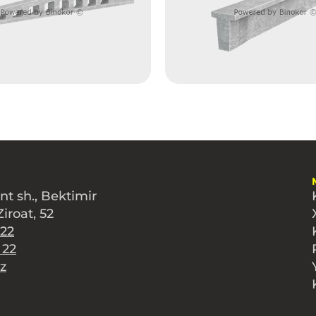
t sh., Bektimir
iroat, 52
 22
 22
z