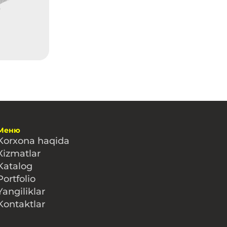
Меню
Korxona haqida
Xizmatlar
Katalog
Portfolio
Yangiliklar
Kontaktlar