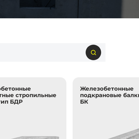
обетонные
Железобетонные
тные стропильные
подкрановые балк
тип БДР
БК