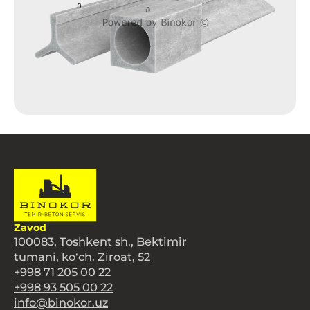
Zavod
100083, Toshkent sh., Bektimir
tumani, ko‘ch. Ziroat, 52
+998 71 205 00 22
+998 93 505 00 22
info@binokor.uz