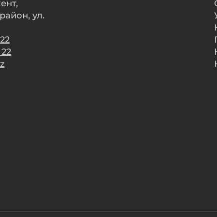
кент,
район, ул.
 22
 22
z