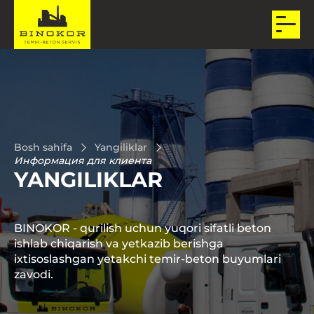
Bosh sahifa
Yangiliklar
Информация для клиента
YANGILIKLAR
BINOKOR - qurilish uchun yuqori sifatli beton
ishlab chiqarish va yetkazib berishga
ixtisoslashgan yetakchi temir-beton buyumlari
zavodi.