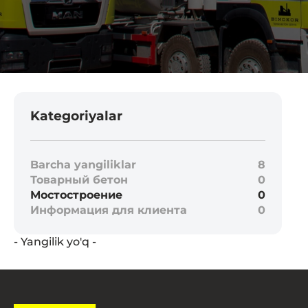
Kategoriyalar
Barcha yangiliklar
8
Товарный бетон
0
Мостостроение
0
Информация для клиента
0
- Yangilik yo'q -